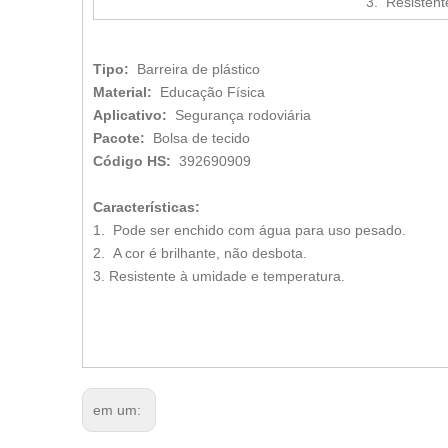
3. Resistent
Tipo:
Barreira de plástico
Material:
Educação Física
Aplicativo:
Segurança rodoviária
Pacote:
Bolsa de tecido
Código HS:
392690909
Características:
1. Pode ser enchido com água para uso pesado.
2. A cor é brilhante, não desbota.
3. Resistente à umidade e temperatura.
em um: