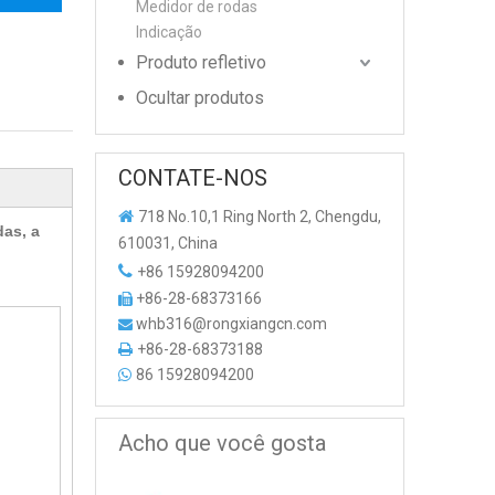
Medidor de rodas
Indicação
Produto refletivo
Ocultar produtos
CONTATE-NOS

718 No.10,1 Ring North 2, Chengdu,
das, a
610031, China

+86 15928094200
+86-28-68373166

whb316@rongxiangcn.com

+86-28-68373188

86 15928094200

Acho que você gosta