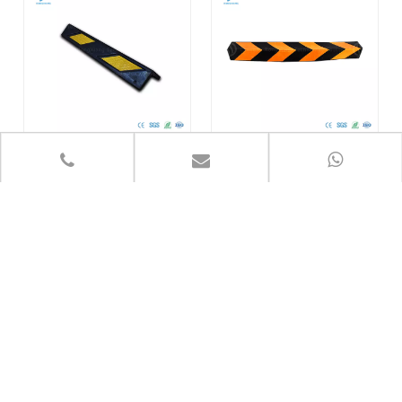
Guarda de canto de 600 mm
Protetor de canto de 800 mm
1
2
»
Navegação Rápida