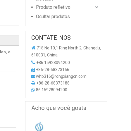
Produto refletivo
Ocultar produtos
CONTATE-NOS

718 No.10,1 Ring North 2, Chengdu,
das, a
610031, China

+86 15928094200
+86-28-68373166

whb316@rongxiangcn.com

+86-28-68373188

86 15928094200

Acho que você gosta