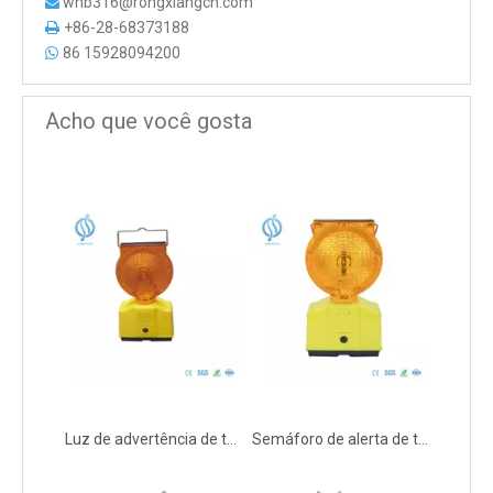
whb316@rongxiangcn.com

+86-28-68373188

86 15928094200

Acho que você gosta
Luz de advertência de trânsito com cores personalizadas LED solar
Semáforo de alerta de trânsito de barricada rodoviária